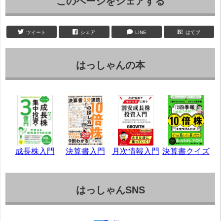
このページをシェアする
ツイート
シェア
LINE
はてブ
はっしゃんの本
成長株入門
決算書入門
月次情報入門
決算書クイズ
はっしゃんSNS