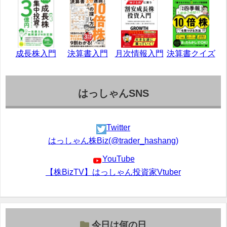
成長株入門
決算書入門
月次情報入門
決算書クイズ
はっしゃんSNS
Twitter
はっしゃん株Biz(@trader_hashang)
YouTube
【株BizTV】はっしゃん投資家Vtuber
今日は何の日