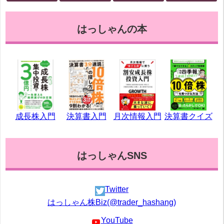
はっしゃんの本
成長株入門
決算書入門
月次情報入門
決算書クイズ
はっしゃんSNS
Twitter
はっしゃん株Biz(@trader_hashang)
YouTube