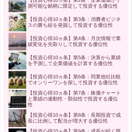
【投資心得10ヵ条】第2条：企業価値が予
測可能な銘柄に限定して投資する優位性
【投資心得10ヵ条】第3条：消費者ビジネ
スの勝ち組を発掘して投資する優位性
【投資心得10ヵ条】第4条：月次情報で業
績変化を先取りして投資する優位性
【投資心得10ヵ条】第5条：決算から業績
を予測して企業価値を計算する優位性
【投資心得10ヵ条】第6条：同業他社比較
でオンリーワンを探して投資する優位性
【投資心得10ヵ条】第7条：株価チャート
と業績の連動性・類似性で投資する優位
性
【投資心得10ヵ条】第8条：長期投資で成
長に比例して配当が増大する優位性
【投資心得10ヵ条】第9条：成長が続く限