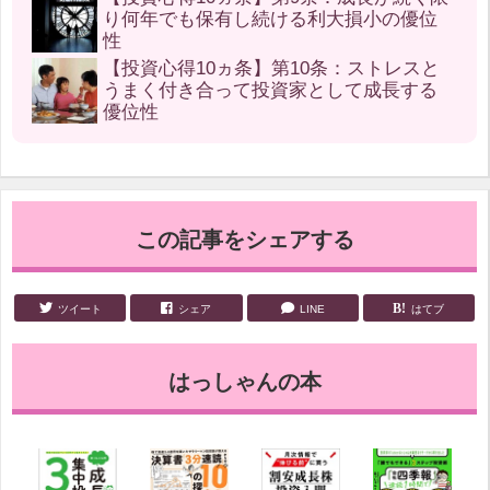
り何年でも保有し続ける利大損小の優位
性
【投資心得10ヵ条】第10条：ストレスと
うまく付き合って投資家として成長する
優位性
この記事をシェアする
ツイート
シェア
LINE
はてブ
はっしゃんの本