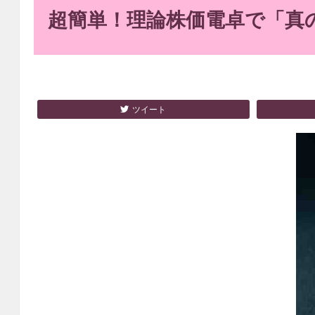
超簡単！理論株価電卓で「真
ツイート