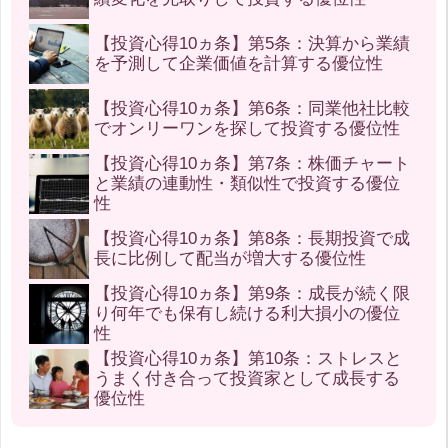
【投資心得10ヵ条】第5条：決算から業績
を予測して企業価値を計算する優位性
【投資心得10ヵ条】第6条：同業他社比較
でオンリーワンを探して投資する優位性
【投資心得10ヵ条】第7条：株価チャート
と業績の連動性・類似性で投資する優位
性
【投資心得10ヵ条】第8条：長期投資で成
長に比例して配当が増大する優位性
【投資心得10ヵ条】第9条：成長が続く限
り何年でも保有し続ける利大損小の優位
性
【投資心得10ヵ条】第10条：ストレスと
うまく付き合って投資家として成長する
優位性