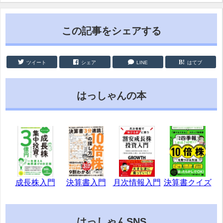
この記事をシェアする
ツイート
シェア
LINE
はてブ
はっしゃんの本
成長株入門
決算書入門
月次情報入門
決算書クイズ
はっしゃんSNS