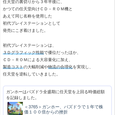
任天堂の裏切りから３年半後に、
かつての任天堂向けＣＤ－ＲＯＭ機と
あえて同じ名称を使用した
初代プレイステーションとして
発売にこぎ着けました。
初代プレイステーションは、
３Ｄグラフィック性能
で優位だったほか、
ＣＤ－ＲＯＭによる大容量化に加え、
製造コスト
の大幅削減や
物流の合理化
を実現し、
任天堂を逆転していきました。
ガンホーはパズドラ全盛期に任天堂を上回る時価総額
を記録しました。
＜3765＞ガンホー、パズドラで１年で株
価１００倍からの挫折