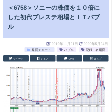
＜6758＞ソニーの株価を１０倍に
した初代プレステ相場とＩＴバブ
ル
2019年11月21日
2020年5月24日
発掘チャート
バブル
記録・名場面
ツイート
シェア
LINE
はてブ