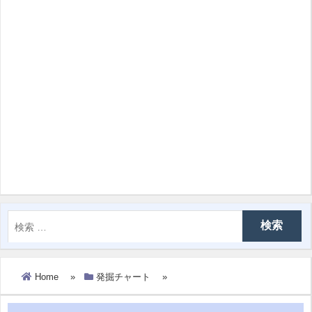
Home
»
発掘チャート
»